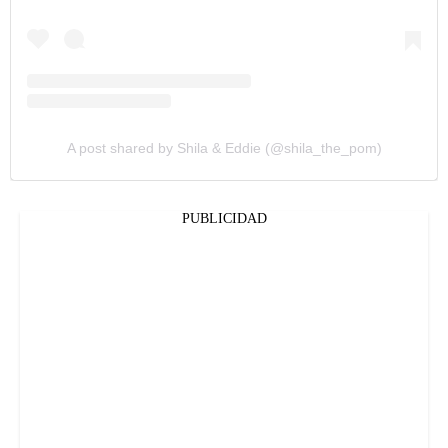
A post shared by Shila & Eddie (@shila_the_pom)
PUBLICIDAD