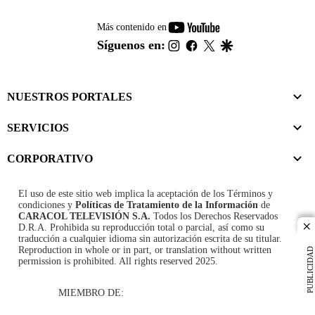
youtube-
Más contenido en
footer
instagram
facebook
twitter
google
Síguenos en:
NUESTROS PORTALES
SERVICIOS
CORPORATIVO
El uso de este sitio web implica la aceptación de los
Términos y
condiciones
y
Políticas de Tratamiento de la Información
de
CARACOL TELEVISIÓN S.A.
Todos los Derechos Reservados
D.R.A. Prohibida su reproducción total o parcial, así como su
cl
traducción a cualquier idioma sin autorización escrita de su titular.
Reproduction in whole or in part, or translation without written
PUBLICIDAD
permission is prohibited. All rights reserved 2025.
MIEMBRO DE: