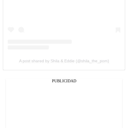
A post shared by Shila & Eddie (@shila_the_pom)
PUBLICIDAD