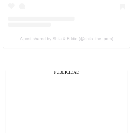
A post shared by Shila & Eddie (@shila_the_pom)
PUBLICIDAD