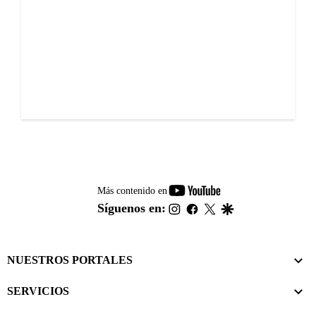
youtube-
Más contenido en
footer
instagram
facebook
twitter
google
Síguenos en:
NUESTROS PORTALES
SERVICIOS