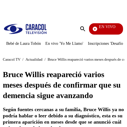
PUBLICIDAD
EN VIVO
La Red
Enviar
búsqueda
Bebé de Laura Tobón
En vivo 'Yo Me Llamo'
Inscripciones 'Desafío'
Caracol TV
/
Actualidad
/
Bruce Willis reapareció varios meses después de c
Bruce Willis reapareció varios
meses después de confirmar que su
demencia sigue avanzando
Según fuentes cercanas a su familia, Bruce Willis ya no
podría hablar o leer debido a su diagnóstico, esta es su
primera aparición en meses desde que se anunció cuál