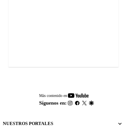
youtube-
Más contenido en
footer
instagram
facebook
twitter
google
Síguenos en:
NUESTROS PORTALES