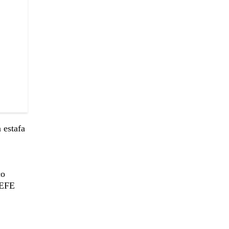
 estafa
co
 EFE