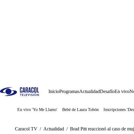
Inicio
Programas
Actualidad
Desafío
En vivo
No
En vivo 'Yo Me Llamo'
Bebé de Laura Tobón
Inscripciones 'Des
Juegos
Caracol TV
/
Actualidad
/
Brad Pitt reaccionó al caso de muj