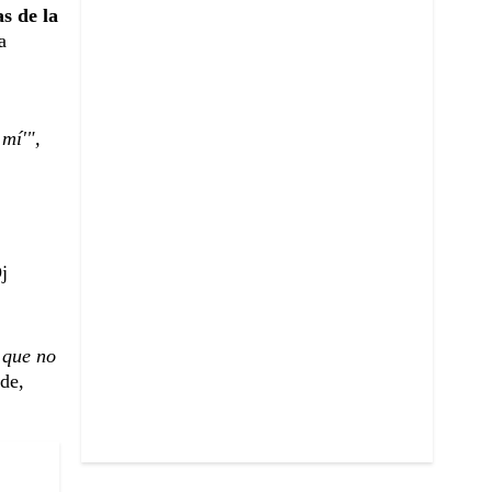
s de la
a
mí'",
j
 que no
de,