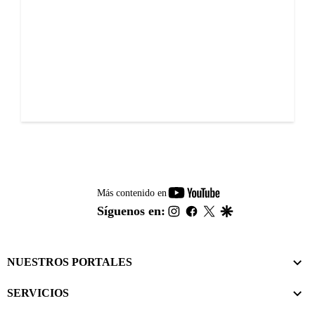
youtube-
Más contenido en
footer
instagram
facebook
twitter
google
Síguenos en:
NUESTROS PORTALES
SERVICIOS