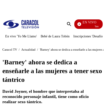
PUBLICIDAD
EN VIVO
También Caer
Enviar
búsqueda
En vivo 'Yo Me Llamo'
Bebé de Laura Tobón
Inscripciones 'Desafío'
Caracol TV
/
Actualidad
/
'Barney' ahora se dedica a enseñarle a las mujeres a 
'Barney' ahora se dedica a
enseñarle a las mujeres a tener sexo
tántrico
David Joyner, el hombre que interpretaba al
reconocido personaje infantil, tiene como oficio
realizar sexo tántrico.