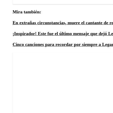
Mira también:
En extrañas circunstancias, muere el cantante de 
¡Inspirador! Este fue el último mensaje que dejó Le
Cinco canciones para recordar por siempre a Lega