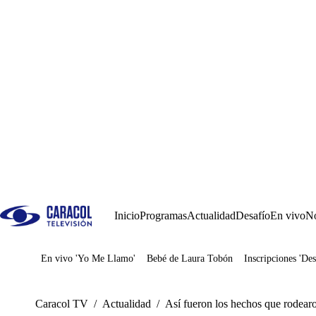
Inicio
Programas
Actualidad
Desafío
En vivo
No
En vivo 'Yo Me Llamo'
Bebé de Laura Tobón
Inscripciones 'Des
Juegos
Caracol TV
/
Actualidad
/
Así fueron los hechos que rodear