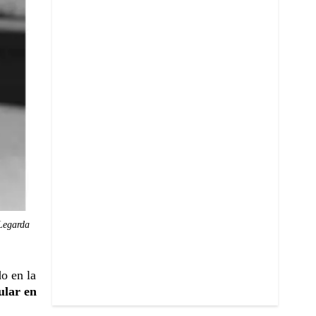
 Legarda
o en la
ular en