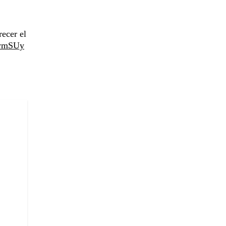
recer el
82ymSUy