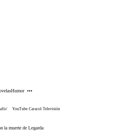
PUBLICIDAD
velas
Humor
afío'
YouTube Caracol Televisión
on la muerte de Legarda