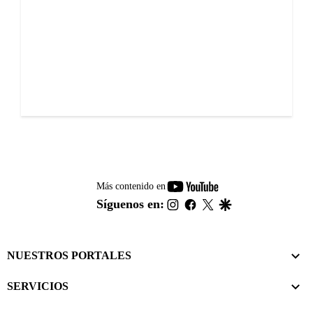
youtube-
Más contenido en
footer
instagram
facebook
twitter
google
Síguenos en:
NUESTROS PORTALES
SERVICIOS