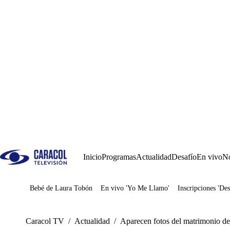
Inicio
Programas
Actualidad
Desafío
En vivo
No
Bebé de Laura Tobón
En vivo 'Yo Me Llamo'
Inscripciones 'Des
Juegos
Caracol TV
/
Actualidad
/
Aparecen fotos del matrimonio de