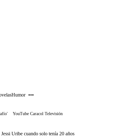
PUBLICIDAD
velas
Humor
afío'
YouTube Caracol Televisión
 Jessi Uribe cuando solo tenía 20 años