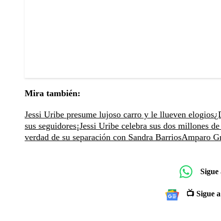
Mira también:
Jessi Uribe presume lujoso carro y le llueven elogios
¿
sus seguidores
¡Jessi Uribe celebra sus dos millones d
verdad de su separación con Sandra Barrios
Amparo Gri
Sigue
📺 Sigue a