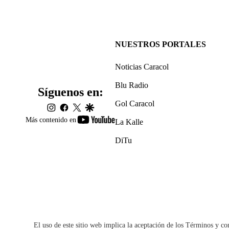
NUESTROS PORTALES
Noticias Caracol
Blu Radio
Síguenos en:
Gol Caracol
instagram
facebook
twitter
google
youtube-
Más contenido en
La Kalle
footer
DiTu
El uso de este sitio web implica la aceptación de los
Términos y co