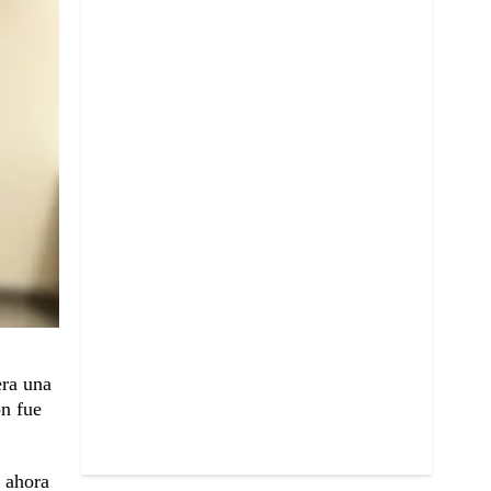
era una
ón fue
y ahora