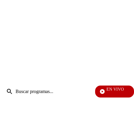
Entrada
EN VIVO
de
EFÉ
Enviar
búsqueda
búsqueda