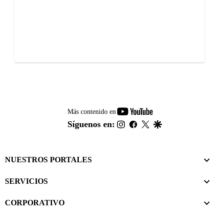
youtube-
Más contenido en
footer
instagram
facebook
twitter
google
Síguenos en:
NUESTROS PORTALES
SERVICIOS
CORPORATIVO