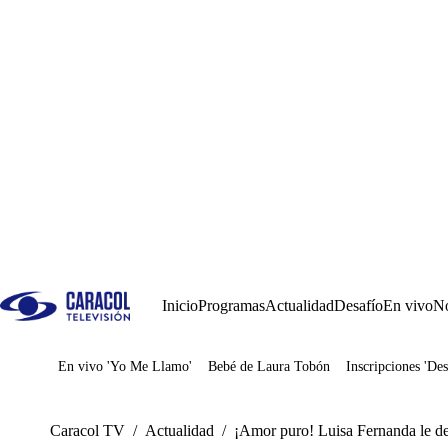
Inicio
Programas
Actualidad
Desafío
En vivo
No
En vivo 'Yo Me Llamo'
Bebé de Laura Tobón
Inscripciones 'Des
Juegos
Caracol TV
/
Actualidad
/
¡Amor puro! Luisa Fernanda le d