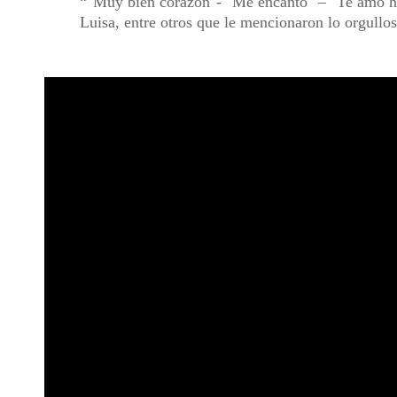
"Muy bien corazón"- "Me encantó" – "Te amo he
Luisa, entre otros que le mencionaron lo orgullo