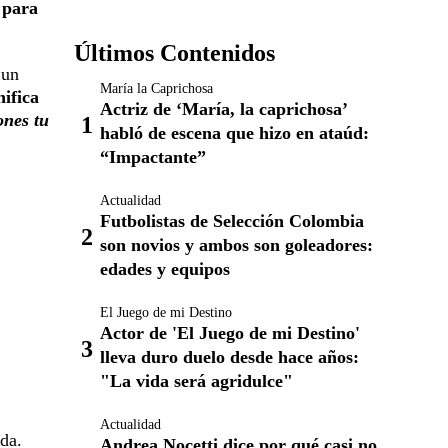
 para
Últimos Contenidos
 un
María la Caprichosa
nifica
Actriz de ‘María, la caprichosa’
ones tu
habló de escena que hizo en ataúd:
“Impactante”
Actualidad
Futbolistas de Selección Colombia
son novios y ambos son goleadores:
edades y equipos
El Juego de mi Destino
Actor de 'El Juego de mi Destino'
lleva duro duelo desde hace años:
"La vida será agridulce"
Actualidad
da.
Andrea Nocetti dice por qué casi no