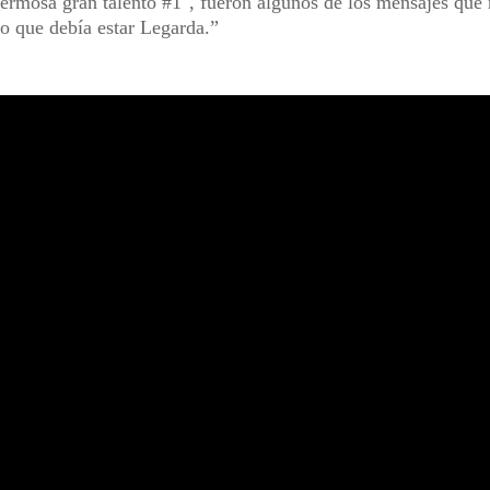
rmosa gran talento #1", fueron algunos de los mensajes que 
so que debía estar Legarda.