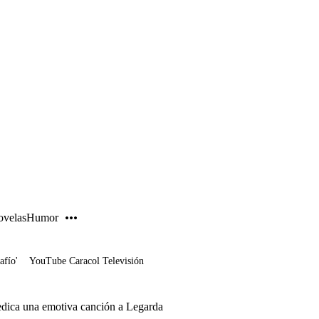
PUBLICIDAD
velas
Humor
afío'
YouTube Caracol Televisión
edica una emotiva canción a Legarda