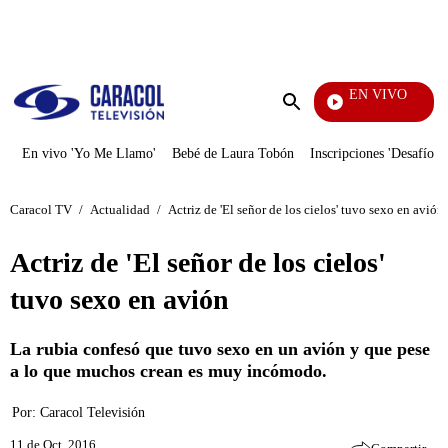
PUBLICIDAD
EN VIVO
Mi P
Enviar
búsqueda
En vivo 'Yo Me Llamo'
Bebé de Laura Tobón
Inscripciones 'Desafío'
Caracol TV
/
Actualidad
/
Actriz de 'El señor de los cielos' tuvo sexo en avión
Actriz de 'El señor de los cielos'
tuvo sexo en avión
La rubia confesó que tuvo sexo en un avión y que pese
a lo que muchos crean es muy incómodo.
Por:
Caracol Televisión
11 de Oct, 2016