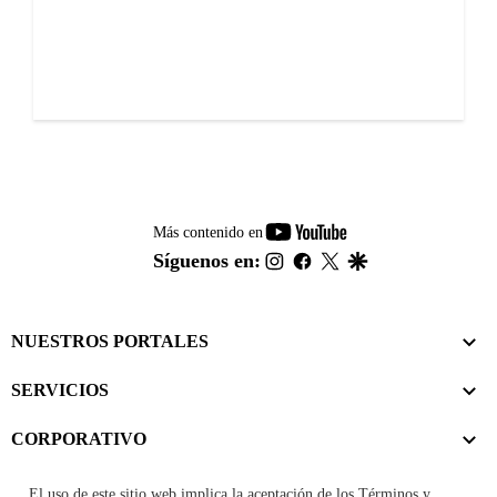
youtube-
Más contenido en
footer
instagram
facebook
twitter
google
Síguenos en:
NUESTROS PORTALES
SERVICIOS
CORPORATIVO
El uso de este sitio web implica la aceptación de los
Términos y