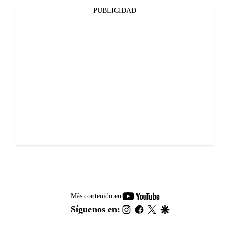
PUBLICIDAD
youtube-
Más contenido en
footer
instagram
facebook
twitter
google
Síguenos en: