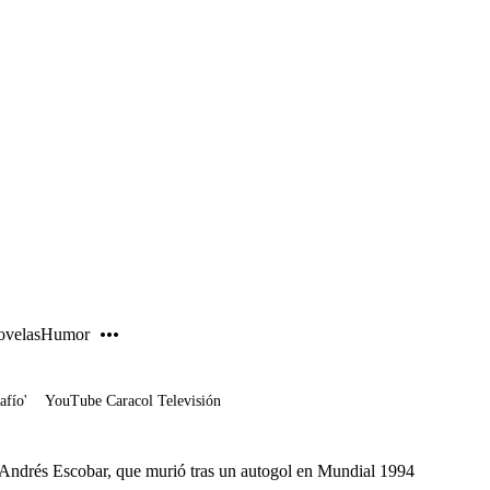
PUBLICIDAD
velas
Humor
afío'
YouTube Caracol Televisión
 Andrés Escobar, que murió tras un autogol en Mundial 1994