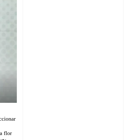
ccionar
a flor