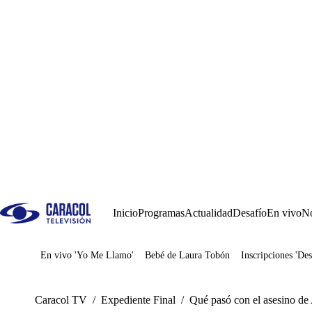
Inicio
Programas
Actualidad
Desafío
En vivo
No
En vivo 'Yo Me Llamo'
Bebé de Laura Tobón
Inscripciones 'Des
Juegos
Caracol TV
/
Expediente Final
/
Qué pasó con el asesino de