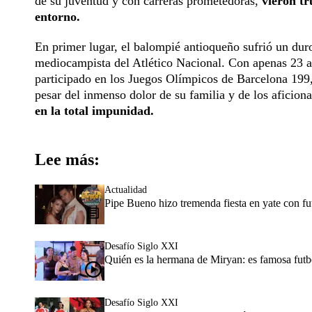
de su juventud y con carreras prometedoras,
vieron tr
entorno.
En primer lugar, el balompié antioqueño sufrió un dur
mediocampista del Atlético Nacional. Con apenas 23 a
participado en los Juegos Olímpicos de Barcelona 199,
pesar del inmenso dolor de su familia y de los aficion
en la total impunidad.
Lee más:
Actualidad
Pipe Bueno hizo tremenda fiesta en yate con fu
Desafío Siglo XXI
Quién es la hermana de Miryan: es famosa futb
Desafío Siglo XXI