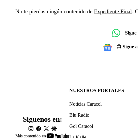
No te pierdas ningún contenido de
Expediente Final
. 
Sigue
📺 Sigue a
NUESTROS PORTALES
Noticias Caracol
Blu Radio
Síguenos en:
Gol Caracol
instagram
facebook
twitter
google
youtube-
Más contenido en
La Kalle