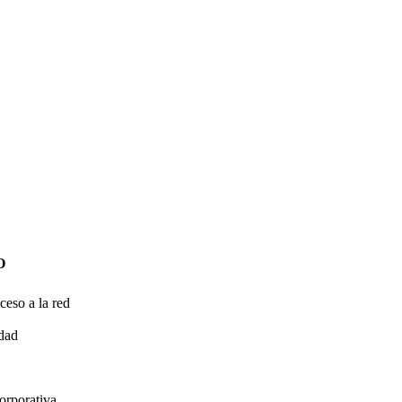
O
ceso a la red
idad
orporativa