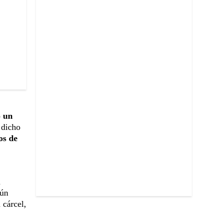
ó un
 dicho
os de
a
gún
 cárcel,