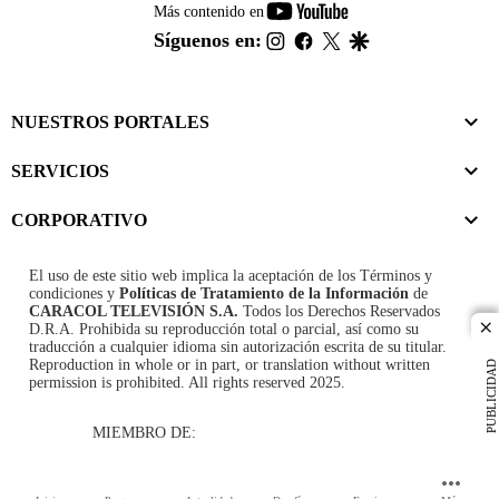
youtube-
Más contenido en
footer
instagram
facebook
twitter
google
Síguenos en:
NUESTROS PORTALES
SERVICIOS
CORPORATIVO
El uso de este sitio web implica la aceptación de los
Términos y
condiciones
y
Políticas de Tratamiento de la Información
de
CARACOL TELEVISIÓN S.A.
Todos los Derechos Reservados
D.R.A. Prohibida su reproducción total o parcial, así como su
cl
traducción a cualquier idioma sin autorización escrita de su titular.
Reproduction in whole or in part, or translation without written
PUBLICIDAD
permission is prohibited. All rights reserved 2025.
MIEMBRO DE: