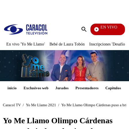
PUBLICIDAD
EN VIVO
También Caerás
Enviar
búsqueda
En vivo 'Yo Me Llamo'
Bebé de Laura Tobón
Inscripciones 'Desafío'
inicio
Exclusivos web
Jurados
Presentadores
Capítulos
Caracol TV
/
Yo Me Llamo 2021
/
Yo Me Llamo Olimpo Cárdenas puso a brinda
Yo Me Llamo Olimpo Cárdenas