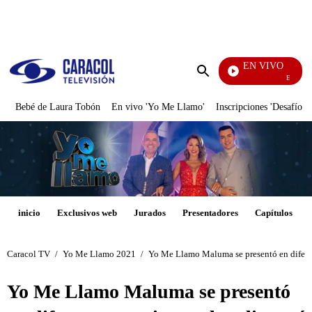
PUBLICIDAD
EN VIVO
El Juego De 
Enviar
búsqueda
Bebé de Laura Tobón
En vivo 'Yo Me Llamo'
Inscripciones 'Desafío'
inicio
Exclusivos web
Jurados
Presentadores
Capítulos
Caracol TV
/
Yo Me Llamo 2021
/
Yo Me Llamo Maluma se presentó en diferent
Yo Me Llamo Maluma se presentó