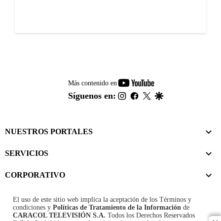
youtube-
Más contenido en
footer
instagram
facebook
twitter
google
Síguenos en:
NUESTROS PORTALES
SERVICIOS
CORPORATIVO
El uso de este sitio web implica la aceptación de los
Términos y
condiciones
y
Políticas de Tratamiento de la Información
de
CARACOL TELEVISIÓN S.A.
Todos los Derechos Reservados