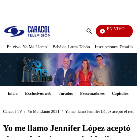
PUBLICIDAD
EN VIVO
Sábados Felices
Enviar
búsqueda
En vivo 'Yo Me Llamo'
Bebé de Laura Tobón
Inscripciones 'Desafío'
inicio
Exclusivos web
Jurados
Presentadores
Capítulos
Caracol TV
/
Yo Me Llamo 2021
/
Yo me llamo Jennifer López aceptó el reto d
Yo me llamo Jennifer López aceptó