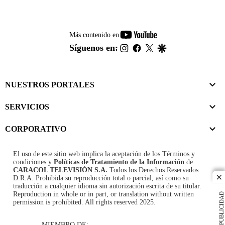
youtube-
Más contenido en
footer
instagram
facebook
twitter
google
Síguenos en:
NUESTROS PORTALES
SERVICIOS
CORPORATIVO
El uso de este sitio web implica la aceptación de los
Términos y
condiciones
y
Políticas de Tratamiento de la Información
de
CARACOL TELEVISIÓN S.A.
Todos los Derechos Reservados
D.R.A. Prohibida su reproducción total o parcial, así como su
cl
traducción a cualquier idioma sin autorización escrita de su titular.
Reproduction in whole or in part, or translation without written
PUBLICIDAD
permission is prohibited. All rights reserved 2025.
MIEMBRO DE: