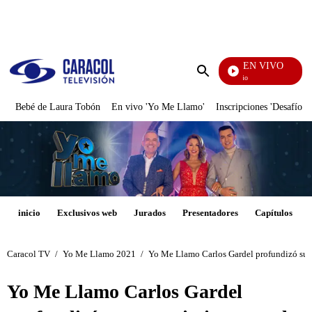
PUBLICIDAD
EN VIVO
Marí
Enviar
búsqueda
Bebé de Laura Tobón
En vivo 'Yo Me Llamo'
Inscripciones 'Desafío'
inicio
Exclusivos web
Jurados
Presentadores
Capítulos
Caracol TV
/
Yo Me Llamo 2021
/
Yo Me Llamo Carlos Gardel profundizó sus 
Yo Me Llamo Carlos Gardel