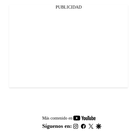
PUBLICIDAD
youtube-
Más contenido en
footer
instagram
facebook
twitter
google
Síguenos en: