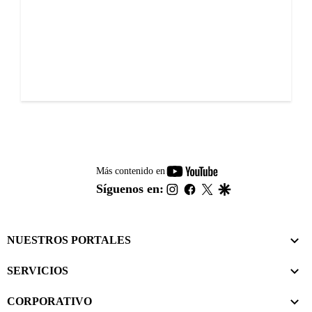
youtube-
Más contenido en
footer
instagram
facebook
twitter
google
Síguenos en:
NUESTROS PORTALES
SERVICIOS
CORPORATIVO