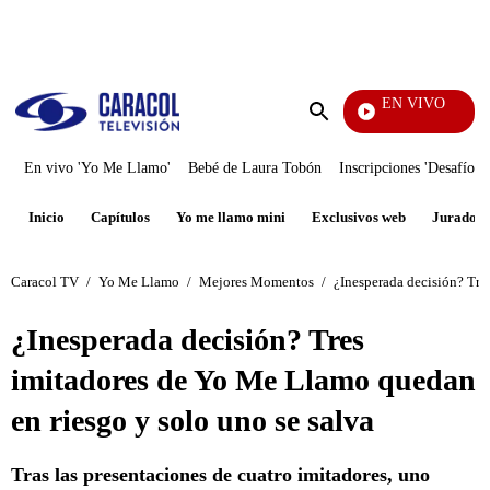
PUBLICIDAD
EN VIVO
Tambi
Enviar
búsqueda
En vivo 'Yo Me Llamo'
Bebé de Laura Tobón
Inscripciones 'Desafío'
Inicio
Capítulos
Yo me llamo mini
Exclusivos web
Jurados
Caracol TV
/
Yo Me Llamo
/
Mejores Momentos
/
¿Inesperada decisión? Tre
¿Inesperada decisión? Tres
imitadores de Yo Me Llamo quedan
en riesgo y solo uno se salva
Tras las presentaciones de cuatro imitadores, uno