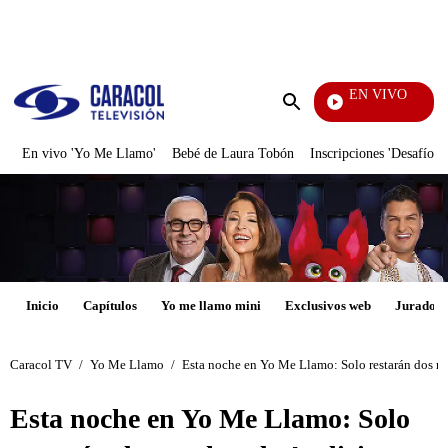
PUBLICIDAD
EN VIVO
Día A Día
Enviar
búsqueda
En vivo 'Yo Me Llamo'
Bebé de Laura Tobón
Inscripciones 'Desafío'
Inicio
Capítulos
Yo me llamo mini
Exclusivos web
Jurados
Caracol TV
/
Yo Me Llamo
/
Esta noche en Yo Me Llamo: Solo restarán dos no
Esta noche en Yo Me Llamo: Solo