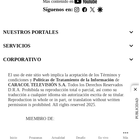
youtube-
Más contenido en
footer
instagram
facebook
twitter
google
Síguenos en:
NUESTROS PORTALES
SERVICIOS
CORPORATIVO
El uso de este sitio web implica la aceptación de los
Términos y
condiciones
y
Políticas de Tratamiento de la Información
de
CARACOL TELEVISIÓN S.A.
Todos los Derechos Reservados
D.R.A. Prohibida su reproducción total o parcial, así como su
cl
traducción a cualquier idioma sin autorización escrita de su titular.
Reproduction in whole or in part, or translation without written
PUBLICIDAD
permission is prohibited. All rights reserved 2025.
MIEMBRO DE:
Inicio
Programas
Actualidad
Desafío
En vivo
Más