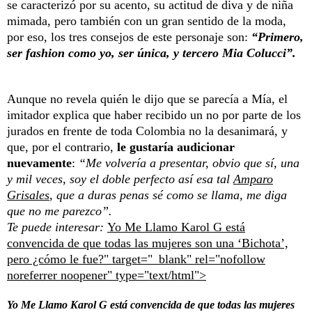
se caracterizó por su acento, su actitud de diva y de niña
mimada, pero también con un gran sentido de la moda,
por eso, los tres consejos de este personaje son:
“Primero,
ser fashion como yo, ser única, y tercero Mia Colucci”.
Aunque no revela quién le dijo que se parecía a Mía, el
imitador explica que haber recibido un no por parte de los
jurados en frente de toda Colombia no la desanimará, y
que, por el contrario,
le gustaría audicionar
nuevamente
:
“Me volvería a presentar, obvio que sí, una
y mil veces, soy el doble perfecto así esa tal
Amparo
Grisales
, que a duras penas sé como se llama, me diga
que no me parezco”.
Te puede interesar:
Yo Me Llamo Karol G está
convencida de que todas las mujeres son una ‘Bichota’,
pero ¿cómo le fue?" target="_blank" rel="nofollow
noreferrer noopener" type="text/html">
Yo Me Llamo Karol G está convencida de que todas las mujeres