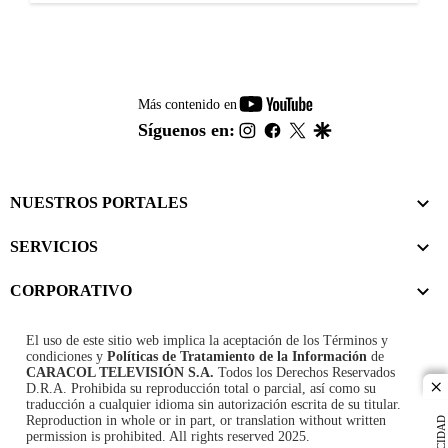
youtube-
Más contenido en
footer
instagram
facebook
twitter
google
Síguenos en:
NUESTROS PORTALES
SERVICIOS
CORPORATIVO
El uso de este sitio web implica la aceptación de los
Términos y
condiciones
y
Políticas de Tratamiento de la Información
de
CARACOL TELEVISIÓN S.A.
Todos los Derechos Reservados
D.R.A. Prohibida su reproducción total o parcial, así como su
cl
traducción a cualquier idioma sin autorización escrita de su titular.
Reproduction in whole or in part, or translation without written
permission is prohibited. All rights reserved 2025.