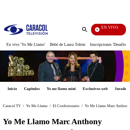
PUBLICIDAD
EN VIVO
La R
Enviar
búsqueda
En vivo 'Yo Me Llamo'
Bebé de Laura Tobón
Inscripciones 'Desafío'
Inicio
Capítulos
Yo me llamo mini
Exclusivos web
Jurados
Caracol TV
/
Yo Me Llamo
/
El Confesionario
/
Yo Me Llamo Marc Anthony as
Yo Me Llamo Marc Anthony