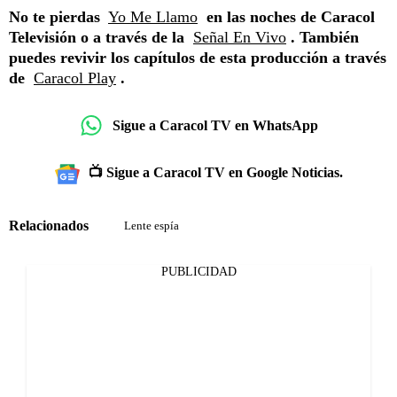
No te pierdas
Yo Me Llamo
en las noches de Caracol
Televisión o a través de la
Señal En Vivo
. También
puedes revivir los capítulos de esta producción a través
de
Caracol Play
.
Sigue a Caracol TV en WhatsApp
📺 Sigue a Caracol TV en Google Noticias.
Relacionados
Lente espía
PUBLICIDAD