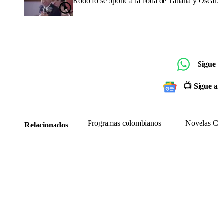
Rodolfo se opone a la boda de Tatiana y Óscar: r
Sigue
📺 Sigue a
Programas colombianos
Novelas C
Relacionados