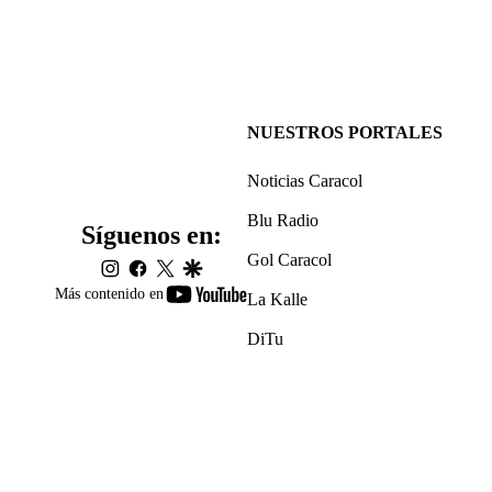
NUESTROS PORTALES
Noticias Caracol
Blu Radio
Síguenos en:
Gol Caracol
instagram
facebook
twitter
google
youtube-
Más contenido en
La Kalle
footer
DiTu