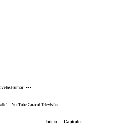
PUBLICIDAD
velas
Humor
afío'
YouTube Caracol Televisión
Inicio
Capítulos