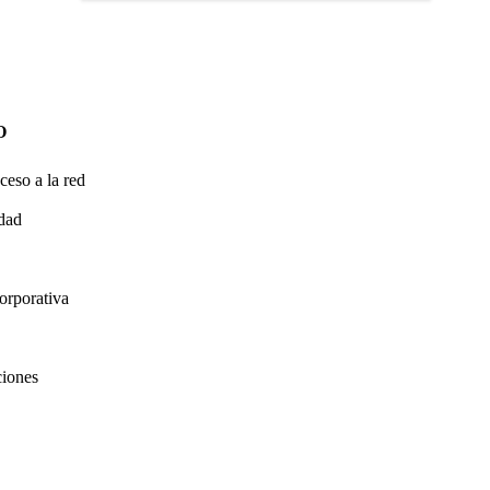
O
ceso a la red
idad
orporativa
ciones