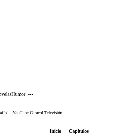
PUBLICIDAD
velas
Humor
afío'
YouTube Caracol Televisión
Inicio
Capítulos