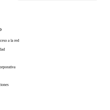
O
ceso a la red
idad
orporativa
ciones