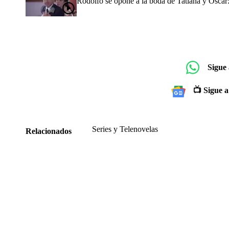
Rodolfo se opone a la boda de Tatiana y Óscar: r
Sigue
📺 Sigue a
Series y Telenovelas
Relacionados