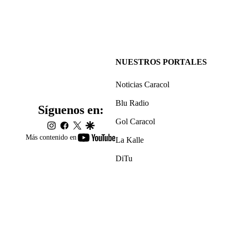
NUESTROS PORTALES
Noticias Caracol
Blu Radio
Síguenos en:
Gol Caracol
instagram
facebook
twitter
google
youtube-
Más contenido en
La Kalle
footer
DiTu