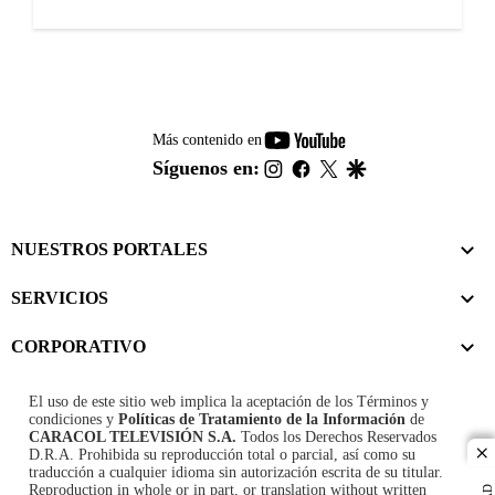
youtube-
Más contenido en
footer
instagram
facebook
twitter
google
Síguenos en:
NUESTROS PORTALES
SERVICIOS
CORPORATIVO
El uso de este sitio web implica la aceptación de los
Términos y
condiciones
y
Políticas de Tratamiento de la Información
de
CARACOL TELEVISIÓN S.A.
Todos los Derechos Reservados
D.R.A. Prohibida su reproducción total o parcial, así como su
cl
traducción a cualquier idioma sin autorización escrita de su titular.
Reproduction in whole or in part, or translation without written