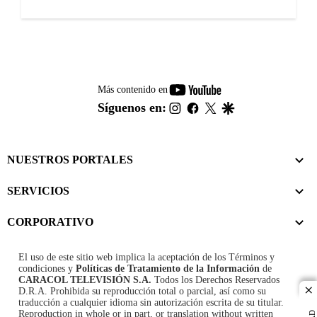
youtube-
Más contenido en
footer
instagram
facebook
twitter
google
Síguenos en:
NUESTROS PORTALES
SERVICIOS
CORPORATIVO
El uso de este sitio web implica la aceptación de los
Términos y
condiciones
y
Políticas de Tratamiento de la Información
de
CARACOL TELEVISIÓN S.A.
Todos los Derechos Reservados
D.R.A. Prohibida su reproducción total o parcial, así como su
cl
traducción a cualquier idioma sin autorización escrita de su titular.
Reproduction in whole or in part, or translation without written