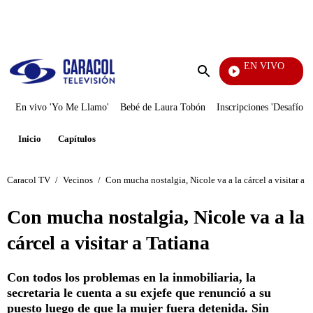
PUBLICIDAD
EN VIVO
Yo Me Llamo
Enviar
búsqueda
En vivo 'Yo Me Llamo'
Bebé de Laura Tobón
Inscripciones 'Desafío'
Inicio
Capítulos
Caracol TV
/
Vecinos
/
Con mucha nostalgia, Nicole va a la cárcel a visitar a T
Con mucha nostalgia, Nicole va a la
cárcel a visitar a Tatiana
Con todos los problemas en la inmobiliaria, la
secretaria le cuenta a su exjefe que renunció a su
puesto luego de que la mujer fuera detenida. Sin