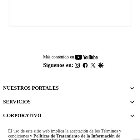
youtube-
Más contenido en
footer
instagram
facebook
twitter
google
Síguenos en:
NUESTROS PORTALES
SERVICIOS
CORPORATIVO
El uso de este sitio web implica la aceptación de los
Términos y
condiciones
y
Políticas de Tratamiento de la Información
de