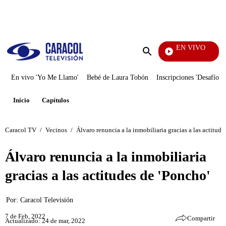
PUBLICIDAD
EN VIVO
La Red
Enviar
búsqueda
En vivo 'Yo Me Llamo'
Bebé de Laura Tobón
Inscripciones 'Desafío'
Inicio
Capítulos
Caracol TV
/
Vecinos
/
Álvaro renuncia a la inmobiliaria gracias a las actitude
Álvaro renuncia a la inmobiliaria
gracias a las actitudes de 'Poncho'
Por:
Caracol Televisión
7 de Feb, 2022
Compartir
Actualizado: 24 de mar, 2022