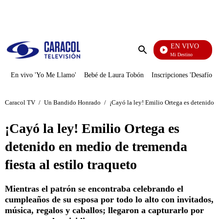
PUBLICIDAD
EN VIVO
El Juego De Mi Destino
Enviar
búsqueda
En vivo 'Yo Me Llamo'
Bebé de Laura Tobón
Inscripciones 'Desafío'
Caracol TV
/
Un Bandido Honrado
/
¡Cayó la ley! Emilio Ortega es detenido e
¡Cayó la ley! Emilio Ortega es
detenido en medio de tremenda
fiesta al estilo traqueto
Mientras el patrón se encontraba celebrando el
cumpleaños de su esposa por todo lo alto con invitados,
música, regalos y caballos; llegaron a capturarlo por