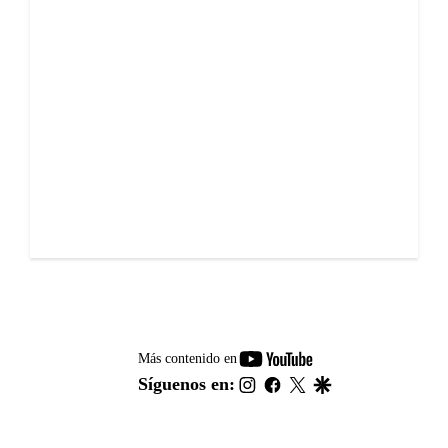
youtube-
Más contenido en
footer
instagram
facebook
twitter
google
Síguenos en: