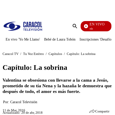
PUBLICIDAD
EN VIVO
También Caerás
Enviar
búsqueda
En vivo 'Yo Me Llamo'
Bebé de Laura Tobón
Inscripciones 'Desafío'
Caracol TV
/
Tu Voz Estéreo
/
Capítulos
/
Capítulo: La sobrina
Capítulo: La sobrina
Valentina se obsesiona con llevarse a la cama a Jesús,
prometido de su tía Nena y la hazaña le demuestra que
después de todo, el amor es más fuerte.
Por:
Caracol Televisión
11 de Mar, 2016
Compartir
Actualizado: 20 de abr, 2018