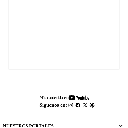
youtube-
Más contenido en
footer
instagram
facebook
twitter
google
Síguenos en:
NUESTROS PORTALES