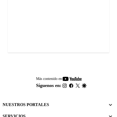
youtube-
Más contenido en
footer
instagram
facebook
twitter
google
Síguenos en:
NUESTROS PORTALES
SERVICIOS