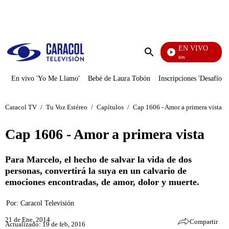
PUBLICIDAD
EN VIVO
Los Informantes
Enviar
búsqueda
En vivo 'Yo Me Llamo'
Bebé de Laura Tobón
Inscripciones 'Desafío'
Caracol TV
/
Tu Voz Estéreo
/
Capítulos
/
Cap 1606 - Amor a primera vista
Cap 1606 - Amor a primera vista
Para Marcelo, el hecho de salvar la vida de dos
personas, convertirá la suya en un calvario de
emociones encontradas, de amor, dolor y muerte.
Por:
Caracol Televisión
21 de Ene, 2014
Compartir
Actualizado: 19 de feb, 2016