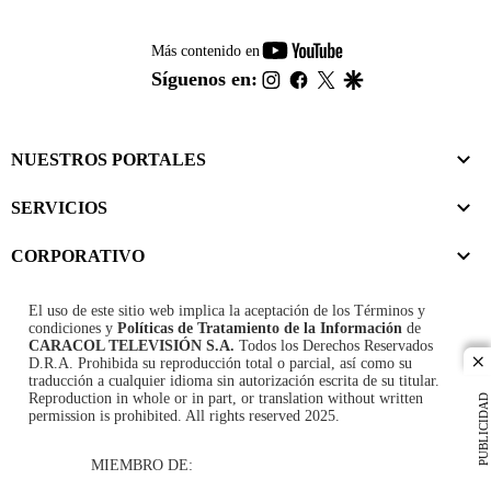
youtube-
Más contenido en
footer
instagram
facebook
twitter
google
Síguenos en:
NUESTROS PORTALES
SERVICIOS
CORPORATIVO
El uso de este sitio web implica la aceptación de los
Términos y
condiciones
y
Políticas de Tratamiento de la Información
de
CARACOL TELEVISIÓN S.A.
Todos los Derechos Reservados
D.R.A. Prohibida su reproducción total o parcial, así como su
cl
traducción a cualquier idioma sin autorización escrita de su titular.
Reproduction in whole or in part, or translation without written
PUBLICIDAD
permission is prohibited. All rights reserved 2025.
MIEMBRO DE: