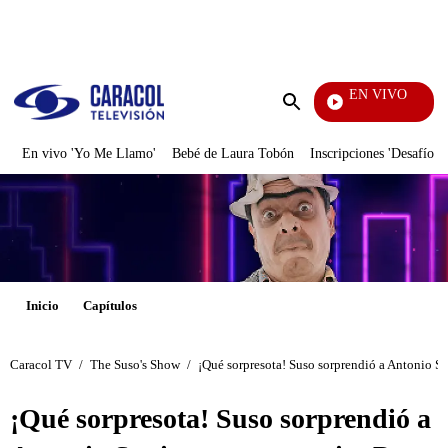
PUBLICIDAD
EN VIVO
Yo Me Llamo
Enviar
búsqueda
En vivo 'Yo Me Llamo'
Bebé de Laura Tobón
Inscripciones 'Desafío'
Inicio
Capítulos
Caracol TV
/
The Suso's Show
/
¡Qué sorpresota! Suso sorprendió a Antonio Sa
¡Qué sorpresota! Suso sorprendió a