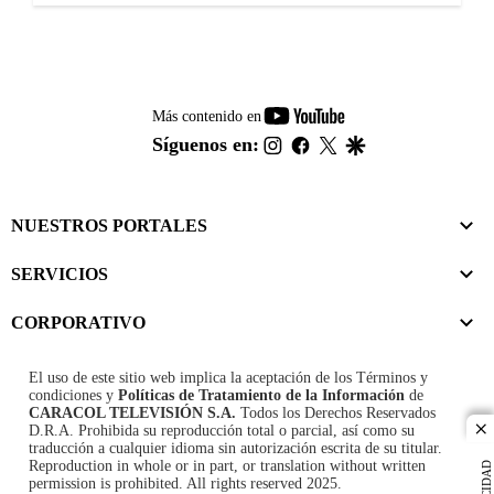
youtube-
Más contenido en
footer
instagram
facebook
twitter
google
Síguenos en:
NUESTROS PORTALES
SERVICIOS
CORPORATIVO
El uso de este sitio web implica la aceptación de los
Términos y
condiciones
y
Políticas de Tratamiento de la Información
de
CARACOL TELEVISIÓN S.A.
Todos los Derechos Reservados
D.R.A. Prohibida su reproducción total o parcial, así como su
cl
traducción a cualquier idioma sin autorización escrita de su titular.
Reproduction in whole or in part, or translation without written
permission is prohibited. All rights reserved 2025.