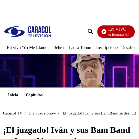
PUBLICIDAD
EN VIVO
Cuentos De Los Hermanos Grimm
Enviar
búsqueda
En vivo 'Yo Me Llamo'
Bebé de Laura Tobón
Inscripciones 'Desafío'
Inicio
Capítulos
Caracol TV
/
The Suso's Show
/
¡El juzgado! Iván y sus Bam Band se desnudó
¡El juzgado! Iván y sus Bam Band