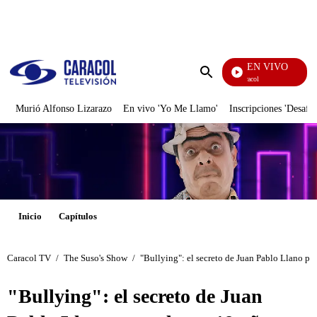
PUBLICIDAD
EN VIVO
Noticias Caracol
Enviar
búsqueda
Murió Alfonso Lizarazo
En vivo 'Yo Me Llamo'
Inscripciones 'Desafío
Inicio
Capítulos
Caracol TV
/
The Suso's Show
/
"Bullying": el secreto de Juan Pablo Llano p
"Bullying": el secreto de Juan