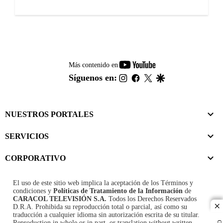
youtube-
Más contenido en
footer
instagram
facebook
twitter
google
Síguenos en:
NUESTROS PORTALES
SERVICIOS
CORPORATIVO
El uso de este sitio web implica la aceptación de los
Términos y
condiciones
y
Políticas de Tratamiento de la Información
de
CARACOL TELEVISIÓN S.A.
Todos los Derechos Reservados
D.R.A. Prohibida su reproducción total o parcial, así como su
cl
traducción a cualquier idioma sin autorización escrita de su titular.
Reproduction in whole or in part, or translation without written