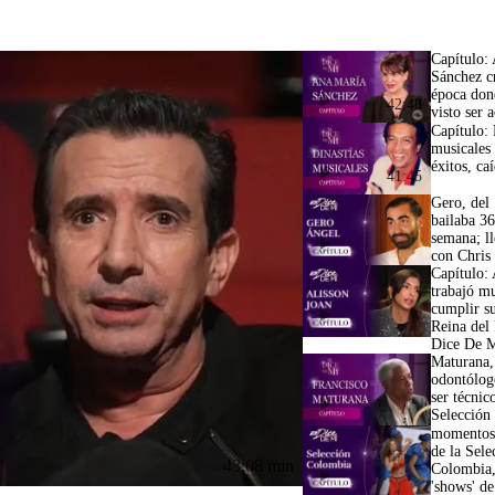
Capítulo:
Sánchez c
época don
42:48
visto ser a
Capítulo: 
musicales
éxitos, ca
41:45
Gero, del 
bailaba 36
semana; ll
con Chris
Capítulo: 
trabajó m
cumplir s
Reina del
Dice De 
Maturana,
odontólog
ser técnic
Selección
momentos
de la Sele
43:08 min
Colombia,
'shows' de