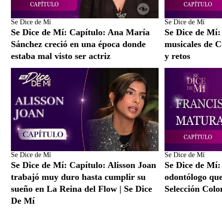
Se Dice de Mí
Se Dice de Mí
Se Dice de Mí: Capítulo: Ana María
Se Dice de Mí:
Sánchez creció en una época donde
musicales de C
estaba mal visto ser actriz
y retos
Se Dice de Mí
Se Dice de Mí
Se Dice de Mí: Capítulo: Alisson Joan
Se Dice de Mí:
trabajó muy duro hasta cumplir su
odontólogo que 
sueño en La Reina del Flow | Se Dice
Selección Col
De Mí