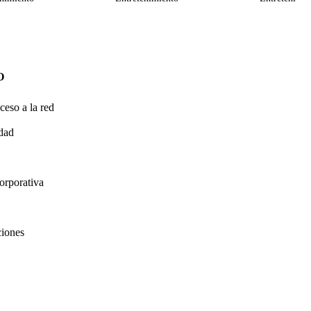
O
ceso a la red
idad
orporativa
ciones