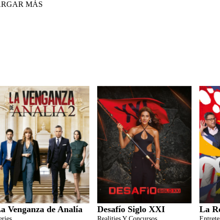
ARGAR MÁS
a Venganza de Analía
Desafío Siglo XXI
La R
eries
Realities Y Concursos
Entret