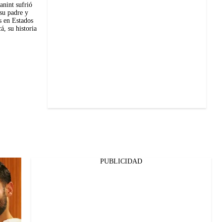
anint sufrió
su padre y
s en Estados
á, su historia
PUBLICIDAD