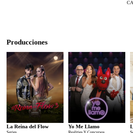
C
Producciones
La Reina del Flow
Yo Me Llamo
L
Series
Realities Y Concursos
S