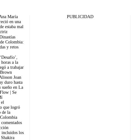
 Ana María
PUBLICIDAD
reció en una
de estaba mal
ctriz
Dinastías
 de Colombia:
ídas y retos
‘Desafío’,
 horas a la
egó a trabajar
 Brown
Alisson Joan
uy duro hasta
u sueño en La
 Flow | Se
Mí
 el
o que logró
o de la
 Colombia
 comentados
cción
 incluidos los
 Shakira