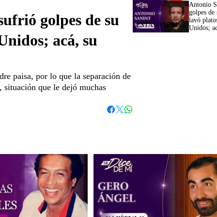
Antonio S
golpes de 
ufrió golpes de su
lavó plato
Unidos; ac
Unidos; acá, su
re paisa, por lo que la separación de
r, situación que le dejó muchas
Whatsapp
Facebook
Twitter