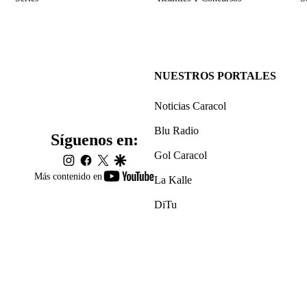
NUESTROS PORTALES
Noticias Caracol
Blu Radio
Síguenos en:
Gol Caracol
instagram
facebook
twitter
google
youtube-
Más contenido en
La Kalle
footer
DiTu