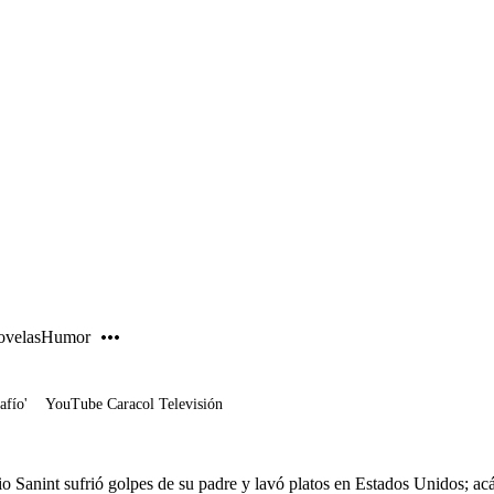
PUBLICIDAD
velas
Humor
afío'
YouTube Caracol Televisión
 Sanint sufrió golpes de su padre y lavó platos en Estados Unidos; acá,