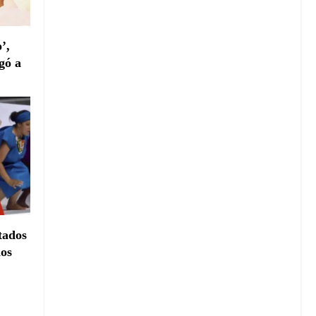
’,
gó a
tados
dos