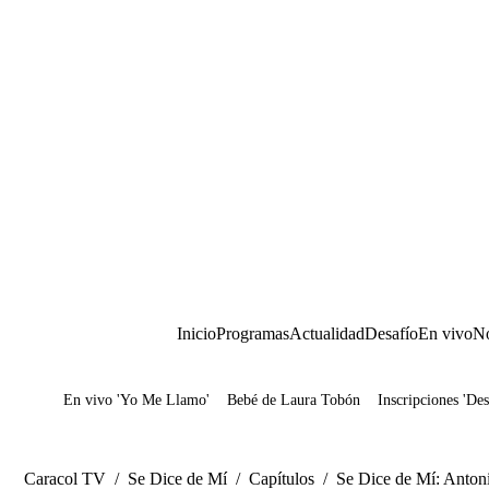
Inicio
Programas
Actualidad
Desafío
En vivo
No
En vivo 'Yo Me Llamo'
Bebé de Laura Tobón
Inscripciones 'Des
Juegos
Caracol TV
/
Se Dice de Mí
/
Capítulos
/
Se Dice de Mí: Antonio