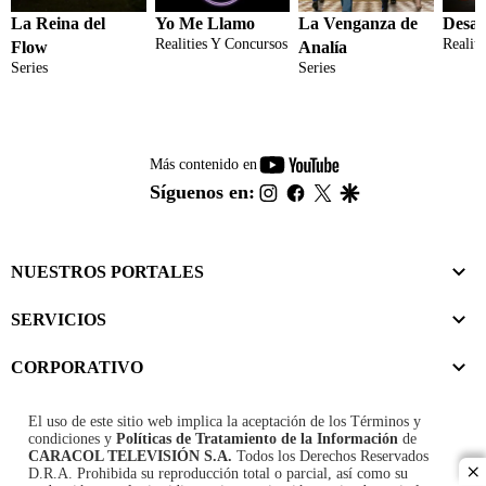
La Reina del
Yo Me Llamo
La Venganza de
Desaf
Realities Y Concursos
Realit
Flow
Analía
Series
Series
youtube-
Más contenido en
footer
instagram
facebook
twitter
google
Síguenos en:
NUESTROS PORTALES
SERVICIOS
CORPORATIVO
El uso de este sitio web implica la aceptación de los
Términos y
condiciones
y
Políticas de Tratamiento de la Información
de
CARACOL TELEVISIÓN S.A.
Todos los Derechos Reservados
D.R.A. Prohibida su reproducción total o parcial, así como su
cl