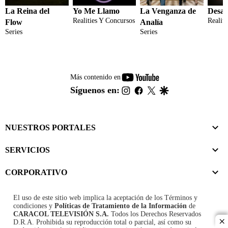
La Reina del
Yo Me Llamo
La Venganza de
Desaf
Realities Y Concursos
Realit
Flow
Analía
Series
Series
youtube-
Más contenido en
footer
instagram
facebook
twitter
google
Síguenos en:
NUESTROS PORTALES
SERVICIOS
CORPORATIVO
El uso de este sitio web implica la aceptación de los
Términos y
condiciones
y
Políticas de Tratamiento de la Información
de
CARACOL TELEVISIÓN S.A.
Todos los Derechos Reservados
D.R.A. Prohibida su reproducción total o parcial, así como su
cl