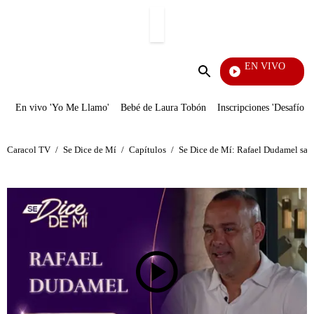
PUBLICIDAD
EN VIVO
Tamb
Enviar
búsqueda
En vivo 'Yo Me Llamo'
Bebé de Laura Tobón
Inscripciones 'Desafío'
Caracol TV
/
Se Dice de Mí
/
Capítulos
/
Se Dice de Mí: Rafael Dudamel sacri