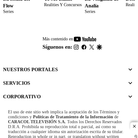
Realities Y Concursos
Realit
Flow
Analía
Series
Series
youtube-
Más contenido en
footer
instagram
facebook
twitter
google
Síguenos en:
NUESTROS PORTALES
SERVICIOS
CORPORATIVO
El uso de este sitio web implica la aceptación de los
Términos y
condiciones
y
Políticas de Tratamiento de la Información
de
CARACOL TELEVISIÓN S.A.
Todos los Derechos Reservados
D.R.A. Prohibida su reproducción total o parcial, así como su
cl
traducción a cualquier idioma sin autorización escrita de su titular.
Reproduction in whole or in part, or translation without written