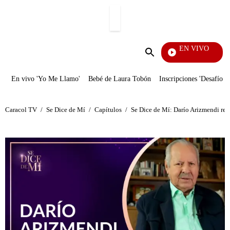
PUBLICIDAD
EN VIVO
Veci
Enviar
búsqueda
En vivo 'Yo Me Llamo'
Bebé de Laura Tobón
Inscripciones 'Desafío'
Caracol TV
/
Se Dice de Mí
/
Capítulos
/
Se Dice de Mí: Darío Arizmendi rel