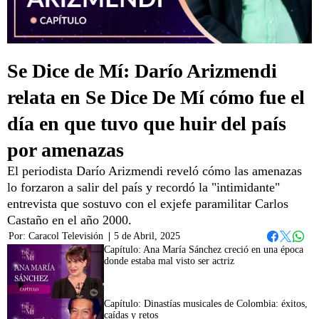
Se Dice de Mí: Darío Arizmendi
relata en Se Dice De Mí cómo fue el
día en que tuvo que huir del país
por amenazas
El periodista Darío Arizmendi reveló cómo las amenazas
lo forzaron a salir del país y recordó la "intimidante"
entrevista que sostuvo con el exjefe paramilitar Carlos
Castaño en el año 2000.
Por:
Caracol Televisión
|
5 de Abril, 2025
Whats
Facebook
Twitter
Capítulo: Ana María Sánchez creció en una época
donde estaba mal visto ser actriz
42:48
Capítulo: Dinastías musicales de Colombia: éxitos,
caídas y retos