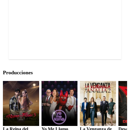
Producciones
La Reina del
Yo Me Llamo
La Venganza de
Desaf