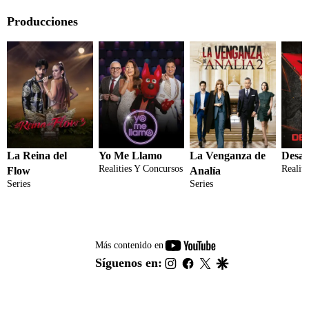
Producciones
La Reina del
Yo Me Llamo
La Venganza de
Desaf
Realities Y Concursos
Realit
Flow
Analía
Series
Series
youtube-
Más contenido en
footer
instagram
facebook
twitter
google
Síguenos en: