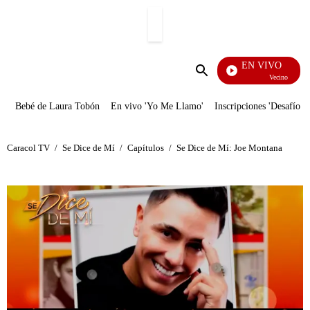
PUBLICIDAD
EN VIVO
Vecinos
Enviar
búsqueda
Bebé de Laura Tobón
En vivo 'Yo Me Llamo'
Inscripciones 'Desafío'
Caracol TV
/
Se Dice de Mí
/
Capítulos
/
Se Dice de Mí: Joe Montana