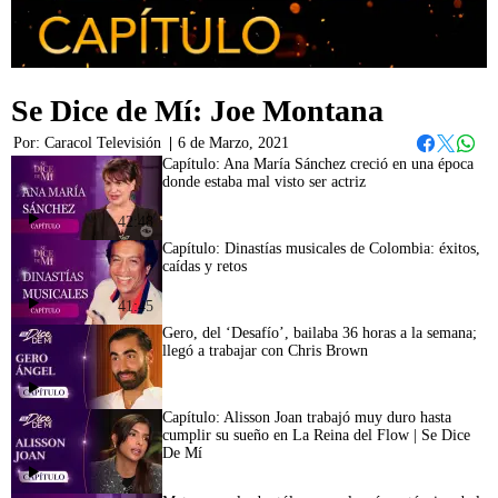
Se Dice de Mí: Joe Montana
Por:
Caracol Televisión
|
6 de Marzo, 2021
Whats
Facebook
Twitter
Capítulo: Ana María Sánchez creció en una época
donde estaba mal visto ser actriz
42:48
Capítulo: Dinastías musicales de Colombia: éxitos,
caídas y retos
41:45
Gero, del ‘Desafío’, bailaba 36 horas a la semana;
llegó a trabajar con Chris Brown
Capítulo: Alisson Joan trabajó muy duro hasta
cumplir su sueño en La Reina del Flow | Se Dice
De Mí