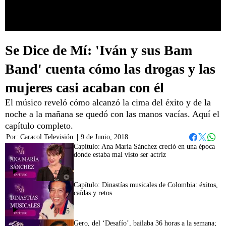
Se Dice de Mí: 'Iván y sus Bam
Band' cuenta cómo las drogas y las
mujeres casi acaban con él
El músico reveló cómo alcanzó la cima del éxito y de la
noche a la mañana se quedó con las manos vacías. Aquí el
capítulo completo.
Por:
Caracol Televisión
|
9 de Junio, 2018
Whats
Facebook
Twitter
Capítulo: Ana María Sánchez creció en una época
donde estaba mal visto ser actriz
42:48
Capítulo: Dinastías musicales de Colombia: éxitos,
caídas y retos
41:45
Gero, del ‘Desafío’, bailaba 36 horas a la semana;