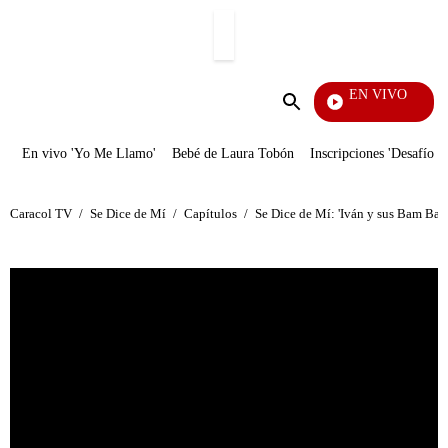
PUBLICIDAD
EN VIVO
Día A 
Enviar
búsqueda
En vivo 'Yo Me Llamo'
Bebé de Laura Tobón
Inscripciones 'Desafío'
Caracol TV
/
Se Dice de Mí
/
Capítulos
/
Se Dice de Mí: 'Iván y sus Bam Band