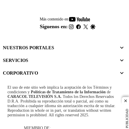
youtube-
Más contenido en
footer
instagram
facebook
twitter
google
Síguenos en:
NUESTROS PORTALES
SERVICIOS
CORPORATIVO
El uso de este sitio web implica la aceptación de los
Términos y
condiciones
y
Políticas de Tratamiento de la Información
de
CARACOL TELEVISIÓN S.A.
Todos los Derechos Reservados
D.R.A. Prohibida su reproducción total o parcial, así como su
cl
traducción a cualquier idioma sin autorización escrita de su titular.
Reproduction in whole or in part, or translation without written
PUBLICIDAD
permission is prohibited. All rights reserved 2025.
MIEMBRO DE: