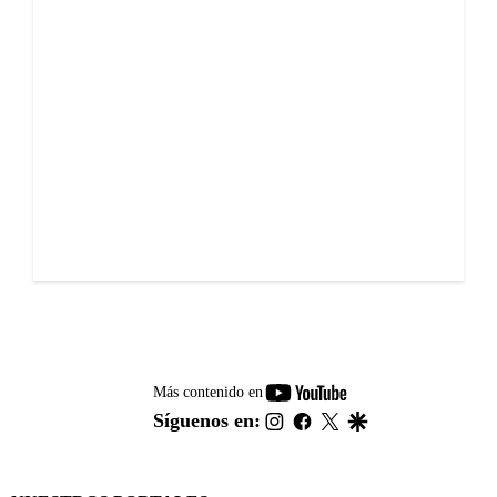
youtube-
Más contenido en
footer
instagram
facebook
twitter
google
Síguenos en: