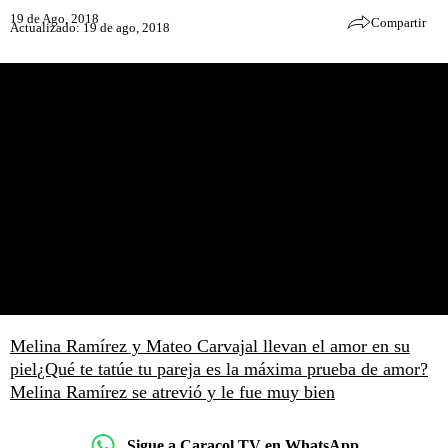
19 de Ago, 2018
Compartir
Actualizado: 19 de ago, 2018
Melina Ramírez y Mateo Carvajal llevan el amor en su
piel
¿Qué te tatúe tu pareja es la máxima prueba de amor?
Melina Ramírez se atrevió y le fue muy bien
Sigue a Caracol TV en WhatsApp