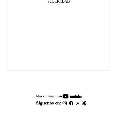
PUBLICIDAD
youtube-
Más contenido en
footer
instagram
facebook
twitter
google
Síguenos en: