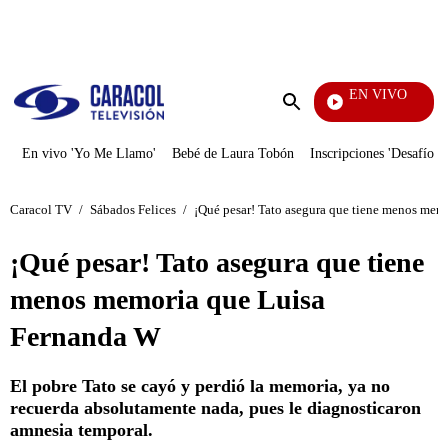
PUBLICIDAD
EN VIVO
La Fi
Enviar
búsqueda
En vivo 'Yo Me Llamo'
Bebé de Laura Tobón
Inscripciones 'Desafío'
Caracol TV
/
Sábados Felices
/
¡Qué pesar! Tato asegura que tiene menos mem
¡Qué pesar! Tato asegura que tiene
menos memoria que Luisa
Fernanda W
El pobre Tato se cayó y perdió la memoria, ya no
recuerda absolutamente nada, pues le diagnosticaron
amnesia temporal.