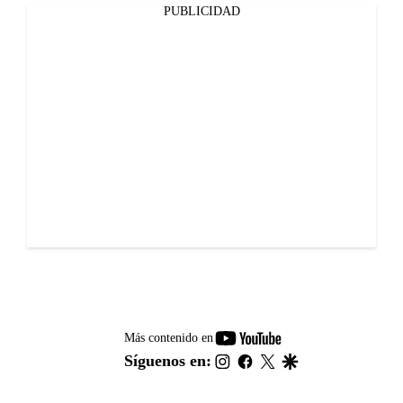
PUBLICIDAD
youtube-
Más contenido en
footer
instagram
facebook
twitter
google
Síguenos en: