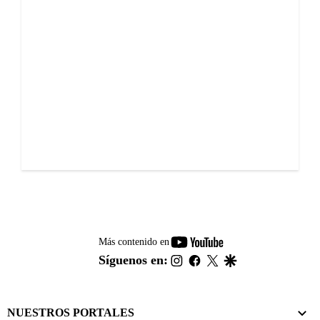
youtube-
Más contenido en
footer
instagram
facebook
twitter
google
Síguenos en:
NUESTROS PORTALES