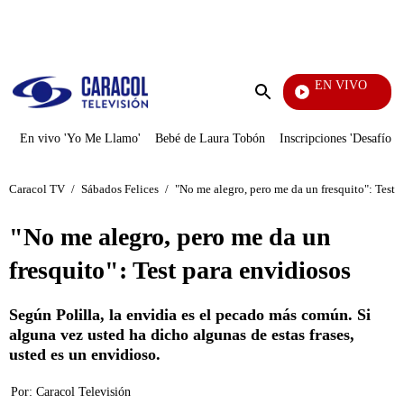
PUBLICIDAD
EN VIVO
Televentas
Enviar
búsqueda
En vivo 'Yo Me Llamo'
Bebé de Laura Tobón
Inscripciones 'Desafío'
Caracol TV
/
Sábados Felices
/
"No me alegro, pero me da un fresquito": Test 
"No me alegro, pero me da un
fresquito": Test para envidiosos
Según Polilla, la envidia es el pecado más común. Si
alguna vez usted ha dicho algunas de estas frases,
usted es un envidioso.
Por:
Caracol Televisión