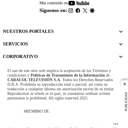
youtube-
Más contenido en
footer
instagram
facebook
twitter
google
Síguenos en:
NUESTROS PORTALES
SERVICIOS
CORPORATIVO
El uso de este sitio web implica la aceptación de los
Términos y
condiciones
y
Políticas de Tratamiento de la Información
de
CARACOL TELEVISIÓN S.A.
Todos los Derechos Reservados
D.R.A. Prohibida su reproducción total o parcial, así como su
cl
traducción a cualquier idioma sin autorización escrita de su titular.
Reproduction in whole or in part, or translation without written
PUBLICIDAD
permission is prohibited. All rights reserved 2025.
MIEMBRO DE: