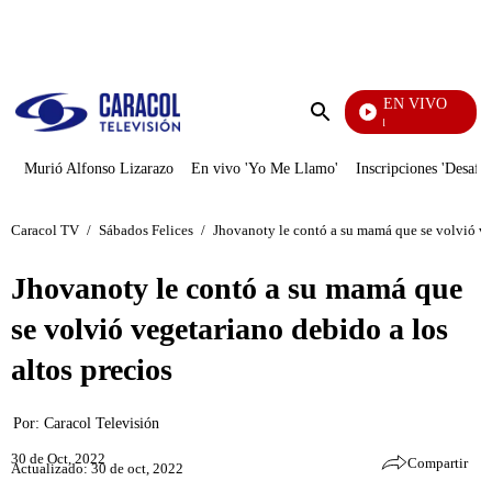
PUBLICIDAD
EN VIVO
Noticias Caracol
Enviar
búsqueda
Murió Alfonso Lizarazo
En vivo 'Yo Me Llamo'
Inscripciones 'Desafío
Caracol TV
/
Sábados Felices
/
Jhovanoty le contó a su mamá que se volvió veg
Jhovanoty le contó a su mamá que
se volvió vegetariano debido a los
altos precios
Por:
Caracol Televisión
30 de Oct, 2022
Compartir
Actualizado: 30 de oct, 2022