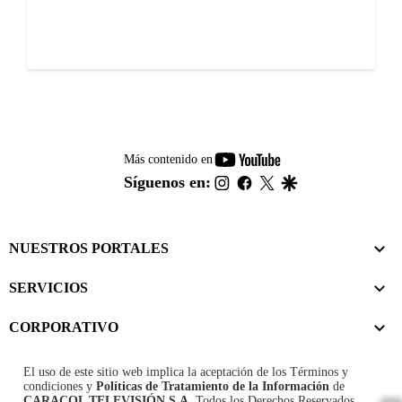
youtube-
Más contenido en
footer
instagram
facebook
twitter
google
Síguenos en:
NUESTROS PORTALES
SERVICIOS
CORPORATIVO
El uso de este sitio web implica la aceptación de los
Términos y
condiciones
y
Políticas de Tratamiento de la Información
de
CARACOL TELEVISIÓN S.A.
Todos los Derechos Reservados