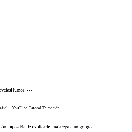
PUBLICIDAD
velas
Humor
afío'
YouTube Caracol Televisión
ión imposible de explicarle una arepa a un gringo