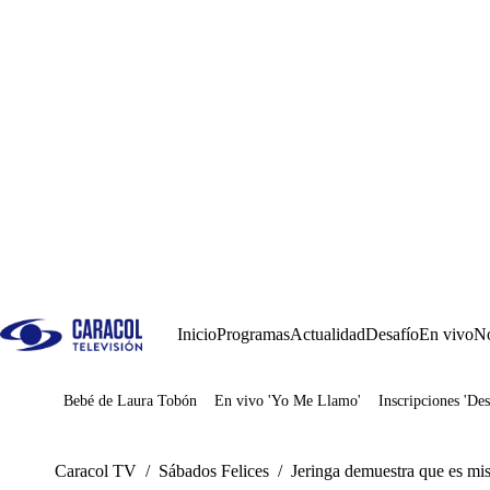
Inicio
Programas
Actualidad
Desafío
En vivo
No
Bebé de Laura Tobón
En vivo 'Yo Me Llamo'
Inscripciones 'Des
Juegos
Caracol TV
/
Sábados Felices
/
Jeringa demuestra que es mis