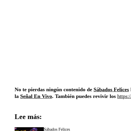
No te pierdas ningún contenido de
Sábados Felices
la
Señal En Vivo
. También puedes revivir los
https:
Lee más:
Sábados Felices