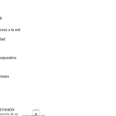
O
ceso a la red
idad
orporativa
ciones
EVISIÓN
escrita de su
close