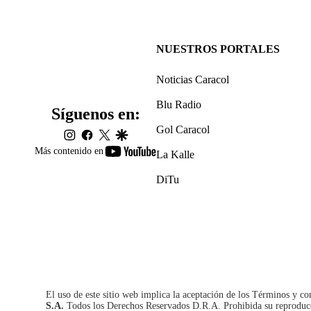
NUESTROS PORTALES
Noticias Caracol
Blu Radio
Síguenos en:
Gol Caracol
instagram
facebook
twitter
google
youtube-
Más contenido en
La Kalle
footer
DiTu
El uso de este sitio web implica la aceptación de los
Términos y co
S.A.
Todos los Derechos Reservados D.R.A. Prohibida su reproducció