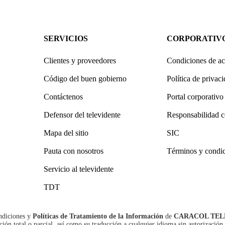
SERVICIOS
CORPORATIV
Clientes y proveedores
Condiciones de ac
Código del buen gobierno
Política de privac
Contáctenos
Portal corporativo
Defensor del televidente
Responsabilidad c
Mapa del sitio
SIC
Pauta con nosotros
Términos y condi
Servicio al televidente
TDT
ndiciones
y
Políticas de Tratamiento de la Información
de
CARACOL TEL
n total o parcial, así como su traducción a cualquier idioma sin autorización 