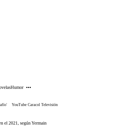
PUBLICIDAD
velas
Humor
afío'
YouTube Caracol Televisión
 en el 2021, según Yermain