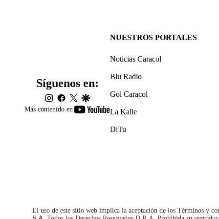
NUESTROS PORTALES
Noticias Caracol
Blu Radio
Síguenos en:
Gol Caracol
instagram
facebook
twitter
google
youtube-
Más contenido en
La Kalle
footer
DiTu
El uso de este sitio web implica la aceptación de los
Términos y co
S.A.
Todos los Derechos Reservados D.R.A. Prohibida su reproducció