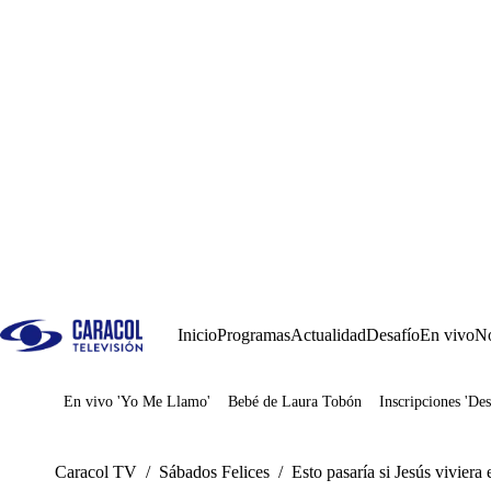
Inicio
Programas
Actualidad
Desafío
En vivo
No
En vivo 'Yo Me Llamo'
Bebé de Laura Tobón
Inscripciones 'Des
Juegos
Caracol TV
/
Sábados Felices
/
Esto pasaría si Jesús viviera