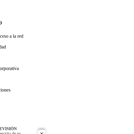
O
ceso a la red
idad
orporativa
ciones
EVISIÓN
escrita de su