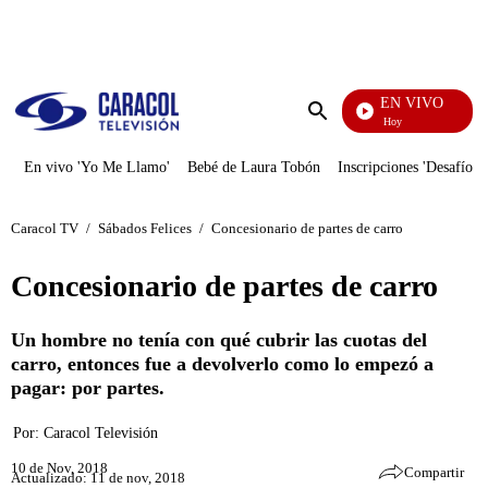
PUBLICIDAD
EN VIVO
La Finca De Hoy
Enviar
búsqueda
En vivo 'Yo Me Llamo'
Bebé de Laura Tobón
Inscripciones 'Desafío'
Caracol TV
/
Sábados Felices
/
Concesionario de partes de carro
Concesionario de partes de carro
Un hombre no tenía con qué cubrir las cuotas del
carro, entonces fue a devolverlo como lo empezó a
pagar: por partes.
Por:
Caracol Televisión
10 de Nov, 2018
Compartir
Actualizado: 11 de nov, 2018