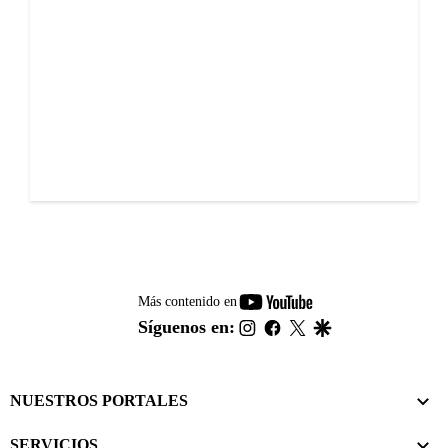
youtube-
Más contenido en
footer
instagram
facebook
twitter
google
Síguenos en:
NUESTROS PORTALES
SERVICIOS