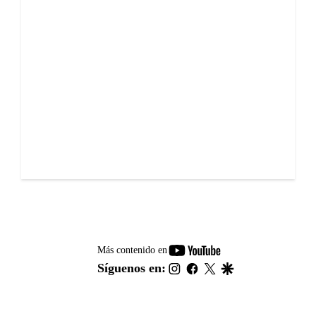
youtube-
Más contenido en
footer
instagram
facebook
twitter
google
Síguenos en: