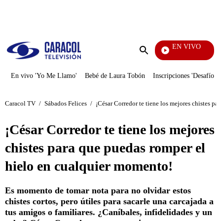
PUBLICIDAD
EN VIVO
Tele
Enviar
búsqueda
En vivo 'Yo Me Llamo'
Bebé de Laura Tobón
Inscripciones 'Desafío'
Caracol TV
/
Sábados Felices
/
¡César Corredor te tiene los mejores chistes p
¡César Corredor te tiene los mejores
chistes para que puedas romper el
hielo en cualquier momento!
Es momento de tomar nota para no olvidar estos
chistes cortos, pero útiles para sacarle una carcajada a
tus amigos o familiares. ¿Caníbales, infidelidades y un