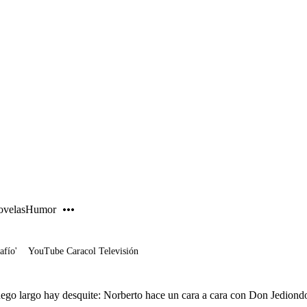
PUBLICIDAD
velas
Humor
afío'
YouTube Caracol Televisión
ego largo hay desquite: Norberto hace un cara a cara con Don Jediond