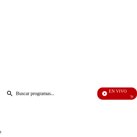
Entrada
EN VIVO
de
Televenta
Enviar
búsqueda
búsqueda
o