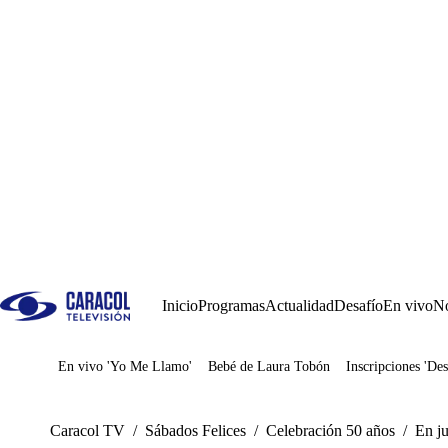
Inicio
Programas
Actualidad
Desafío
En vivo
No
En vivo 'Yo Me Llamo'
Bebé de Laura Tobón
Inscripciones 'Des
Juegos
Caracol TV
/
Sábados Felices
/
Celebración 50 años
/
En ju