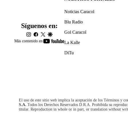
Noticias Caracol
Blu Radio
Síguenos en:
Gol Caracol
instagram
facebook
twitter
google
youtube-
Más contenido en
La Kalle
footer
DiTu
El uso de este sitio web implica la aceptación de los
Términos y co
S.A.
Todos los Derechos Reservados D.R.A. Prohibida su reproducció
titular. Reproduction in whole or in part, or translation without wri