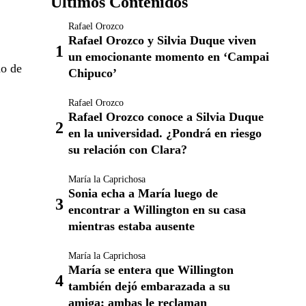
Últimos Contenidos
Rafael Orozco
Rafael Orozco y Silvia Duque viven
un emocionante momento en ‘Campai
do de
Chipuco’
Rafael Orozco
Rafael Orozco conoce a Silvia Duque
en la universidad. ¿Pondrá en riesgo
su relación con Clara?
María la Caprichosa
Sonia echa a María luego de
encontrar a Willington en su casa
mientras estaba ausente
María la Caprichosa
María se entera que Willington
también dejó embarazada a su
amiga; ambas le reclaman