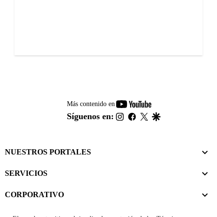
youtube-
Más contenido en
footer
instagram
facebook
twitter
google
Síguenos en:
NUESTROS PORTALES
SERVICIOS
CORPORATIVO